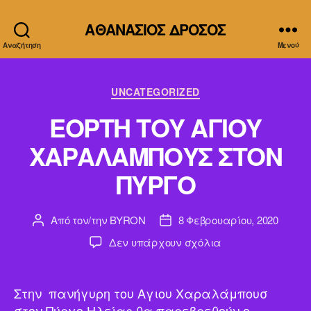
ΑΘΑΝΑΣΙΟΣ ΔΡΟΣΟΣ
Αναζήτηση
Μενού
Κατηγορίες
UNCATEGORIZED
ΕΟΡΤΗ ΤΟΥ ΑΓΙΟΥ
ΧΑΡΑΛΑΜΠΟΥΣ ΣΤΟΝ
ΠΥΡΓΟ
Από τον/την
BYRON
8 Φεβρουαρίου, 2020
Συντάκτης
Ημ.
άρθρου
δημοσίευσης
στο
Δεν υπάρχουν σχόλια
ΕΟΡΤΗ
ΤΟΥ
ΑΓΙΟΥ
Στην πανήγυρη του Αγιου Χαραλάμπουσ
ΧΑΡΑΛΑΜΠΟΥΣ
στον Πύργο Ηλείας θα παρεβρεθούν ο