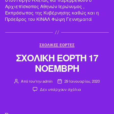
ΣΤΟΝ
Αρχιεπίσκοπος Αθηνών Ιερώνυμος ,
ΠΥΡΓΟ
Εκπρόσωπος της Κυβέρνησης καθώς και η
Πρόεδρος του ΚΙΝΑΛ Φώφη Γεννηματά
Κατηγορίες
ΣΧΟΛΙΚΕΣ ΕΟΡΤΕΣ
ΣΧΟΛΙΚΗ ΕΟΡΤΗ 17
ΝΟΕΜΒΡΗ
Από τον/την
admin
29 Ιανουαρίου, 2020
Συντάκτης
Ημ.
άρθρου
δημοσίευσης
στο
Δεν υπάρχουν σχόλια
ΣΧΟΛΙΚΗ
ΕΟΡΤΗ
17
ΝΟΕΜΒΡΗ